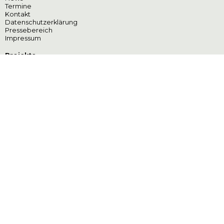
Termine
Kontakt
Datenschutzerklärung
Pressebereich
Impressum
Projekte
SCHREIB:MASCHINE
Deutscher Musical
Theater Preis
Oberfringe
Stammtisch
Online-Forum Komponist:innen
Kontakt
Deutsche Musical Akademie e.V.
Meinekestraße 4
10719 Berlin
info@deutschemusicalakademie.de
Instagram
Facebook
© 2025 DEUTSCHE MUSICAL AKADEMIE