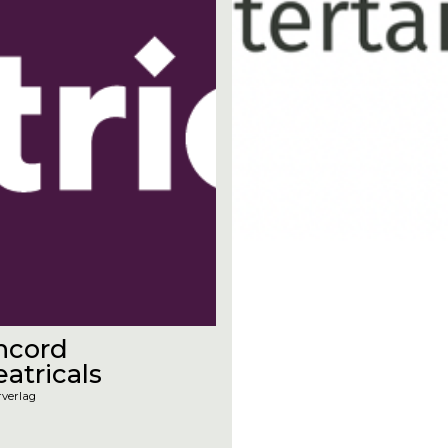
ncord
eatricals
rverlag