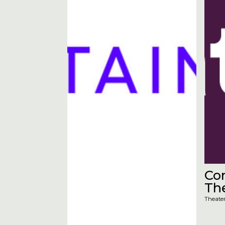
Co
​Th
Theate