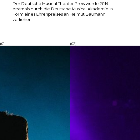
Der Deutsche Musical Theater Preis wurde 2014
erstmals durch die Deutsche Musical Akademie in
Form eines Ehrenpreises an Helmut Baumann
verliehen.
(01)
(02)