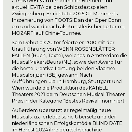
GRÜN/WEIẞ an der Komödie Bremen und
aktuell EVITA bei den Schlossfestspielen
Zwingenberg. Er richtete 2025 Gil Mehmerts
Inszenierung von TOOTSIE an der Oper Bonn
ein und war danach als Künstlerischer Leiter mit
MOZART! auf China-Tournee.
Sein Debüt als Autor feierte er 2010 mit der
Uraufführung von WENN ROSENBLÄTTER
FALLEN (Buch, Texte), welches in Amsterdam die
MusicalMakersBeurs (NL), sowie den Award für
die beste kreative Leistung bei den Vlaamse
Musicalprijzen (BE) gewann. Nach
Aufführungen u.a. in Hamburg, Stuttgart und
Wien wurde die Produktion des KATiELLi
Theaters 2021 beim Deutschen Musical Theater
Preis in der Kategorie "Bestes Revival" nominiert.
Außerdem übersetzt er regelmäßig neue
Musicals, u.a. erlebte seine Übersetzung der
niederländischen Erfolgskomödie BLIND DATE
im Herbst 2024 ihre deutschsprachige