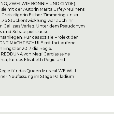
BUNG, ZWEI WIE BONNIE UND CLYDE).
sie mit der Autorin Marita Urfey-Mülhens
r Preisträgerin Esther Zimmering unter
. Die Stückentwicklung war auch ihr
m Gallissas Verlag. Unter dem Pseudonym
ls und Schauspielstücke.
nsanliegen. Für das soziale Projekt der
ONT MACHT SCHULE mit fortlaufend
Engstler 2017 die Regie.
NUREDDUNA von Magí Garcías seine
ca, für das Elisabeth Regie und
 Regie für das Queen Musical WE WILL
iner Neufassung im Stage Palladium