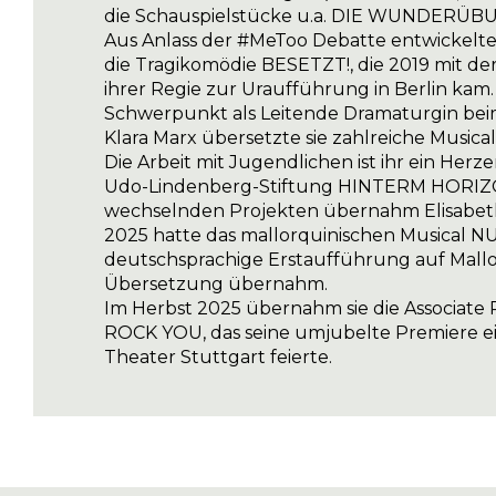
die Schauspielstücke u.a. DIE WUNDERÜ
Aus Anlass der #MeToo Debatte entwickelte 
die Tragikomödie BESETZT!, die 2019 mit de
ihrer Regie zur Uraufführung in Berlin kam
Schwerpunkt als Leitende Dramaturgin bei
Klara Marx übersetzte sie zahlreiche Musica
Die Arbeit mit Jugendlichen ist ihr ein Herze
Udo-Lindenberg-Stiftung HINTERM HORIZ
wechselnden Projekten übernahm Elisabeth 
2025 hatte das mallorquinischen Musical 
deutschsprachige Erstaufführung auf Mallor
Übersetzung übernahm.
Im Herbst 2025 übernahm sie die Associate
ROCK YOU, das seine umjubelte Premiere e
Theater Stuttgart feierte.